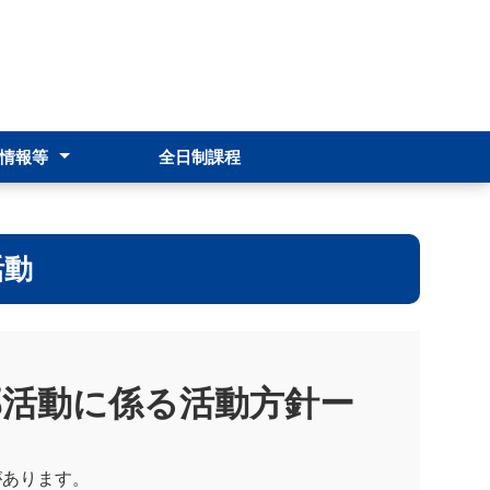
情報等
全日制課程
報
転籍・編入・再入学
修
活動
部活動に係る活動方針ー
があります。