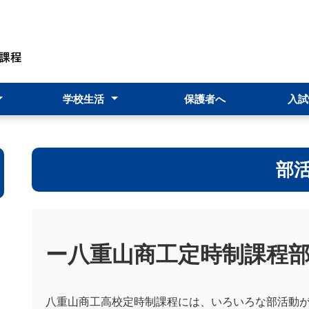
学校生活
保護者へ
入試
規）
時制概要
止基本方針
価）
行事予定表
学校行事
★商工祭★
部活動
教育課程
進路指導部
入試情
転入・
科目履
部
ー八重山商工定時制課程
八重山商工高校定時制課程には、いろいろな部活動