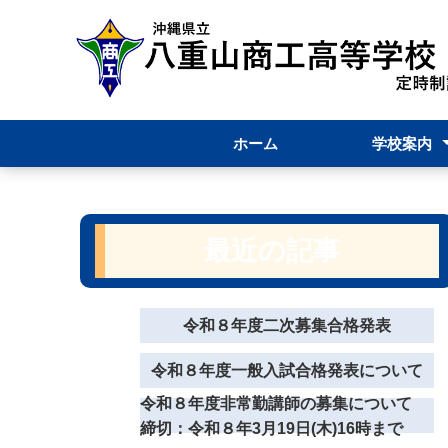
ホーム
学校案内
校長あいさつ
学校要覧
職員必携（内
八重山商工定
学校いじめ防
躍進（学校評
最近の記事
令和８年度二次募集合格発表
令和８年度一般入試合格発表について
令和８年度非常勤講師の募集について
締切：令和８年3月19日(木)16時まで