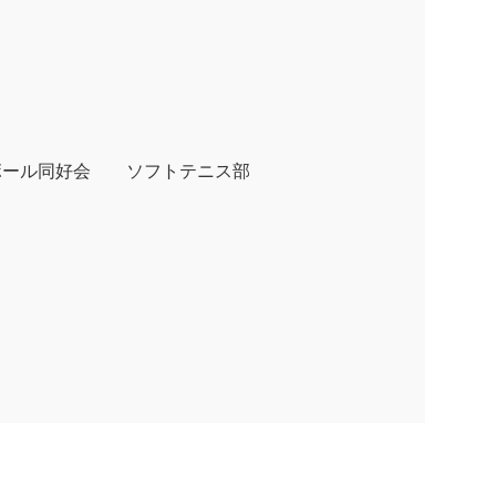
ール同好会 ソフトテニス部
ル部