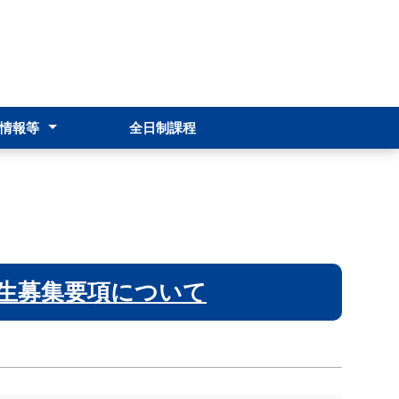
情報等
全日制課程
報
転籍・編入・再入学
修
生募集要項について