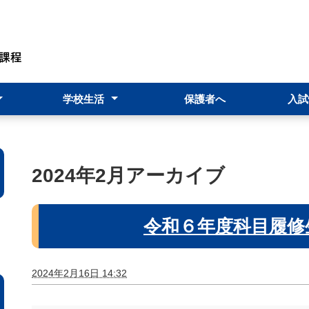
学校生活
保護者へ
入試
規）
時制概要
止基本方針
価）
行事予定表
学校行事
★商工祭★
部活動
教育課程
進路指導部
入試情
転入・
科目履
2024年2月アーカイブ
令和６年度科目履修
2024年2月16日 14:32