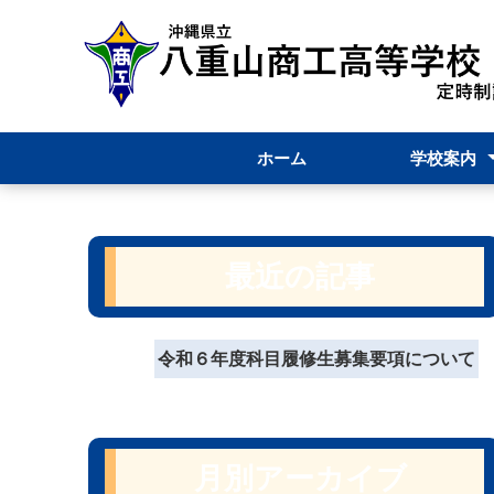
ホーム
学校案内
校長あいさつ
学校要覧
職員必携（内
八重山商工定
学校いじめ防
躍進（学校評
最近の記事
令和６年度科目履修生募集要項について
月別アーカイブ