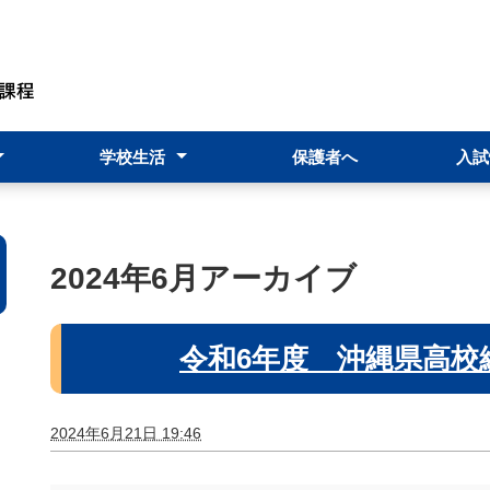
学校生活
保護者へ
入試
規）
時制概要
止基本方針
価）
行事予定表
学校行事
★商工祭★
部活動
教育課程
進路指導部
入試情
転入・
科目履
2024年6月アーカイブ
令和6年度 沖縄県高校
2024年6月21日 19:46