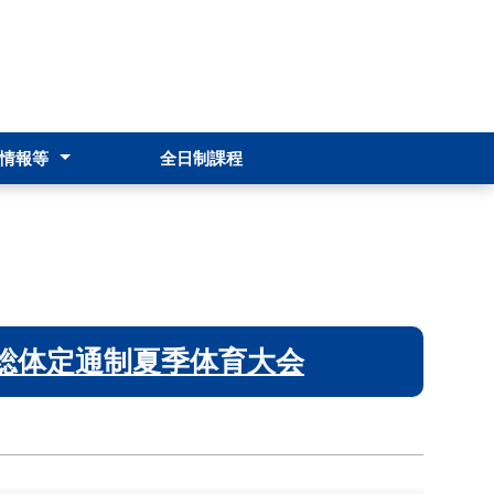
情報等
全日制課程
報
転籍・編入・再入学
修
総体定通制夏季体育大会